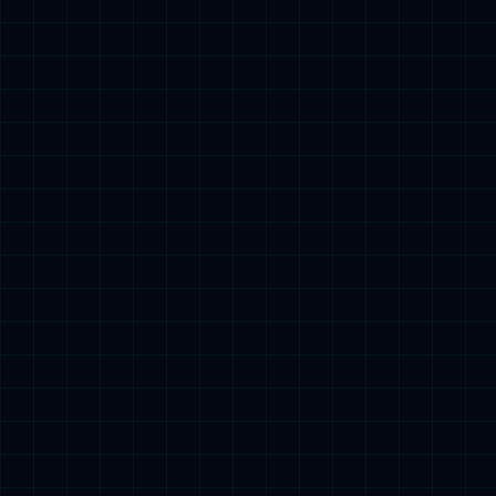
ayx.com
世界杯经典时刻
从马拉多纳的“上帝之手”到梅西的圆梦卡塔尔。
ayx·体育
爱游戏(中国)ayx·官方网站-科技股份有限公司
专业体育数据与营销平台
📱
📲
💬
🎵