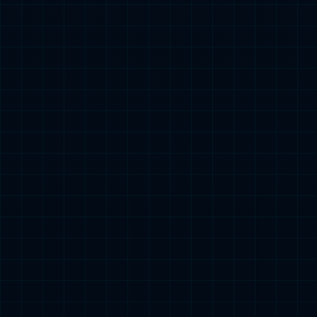
如何成为ayx体育的合作伙伴？
体育动态
最新体育新闻 & 公司资讯