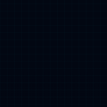
ayx.com
篮球发明的趣闻
奈史密斯用桃篮和足球创造了这项风靡全球的运动。