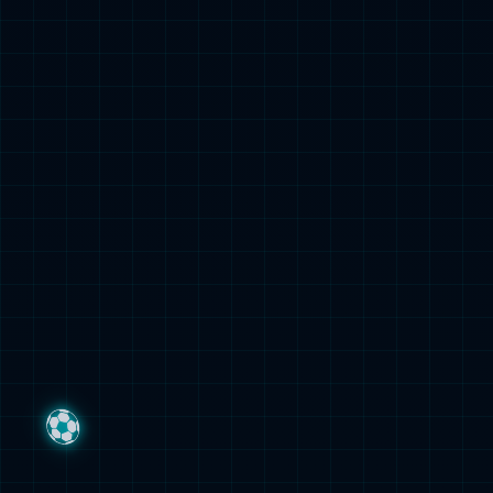
ayx.com
体育数据中台
为英超提供实时数据支持