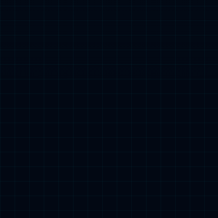
温网盛大开幕：中国选手创佳绩
张之臻直落三盘晋级第二轮，刷新个人最佳。
2026-07-03
体育百科
趣闻 · 故事 · 历史 · 名人