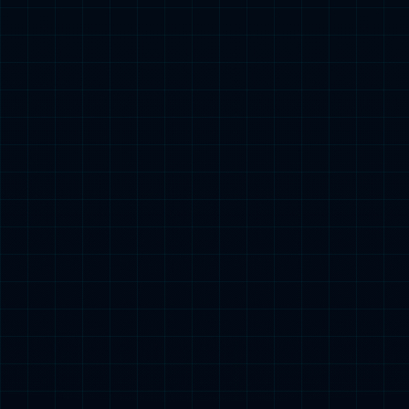
ayx.com
欧冠决赛：皇马2-1利物浦夺冠
精彩对决，姆巴佩梅开二度，红军遗憾落败。
2026-05-28