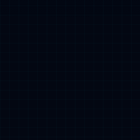
ayx.com
李娜：亚洲网坛传奇
两座大满贯得主，亚洲首位网球名人堂成员。