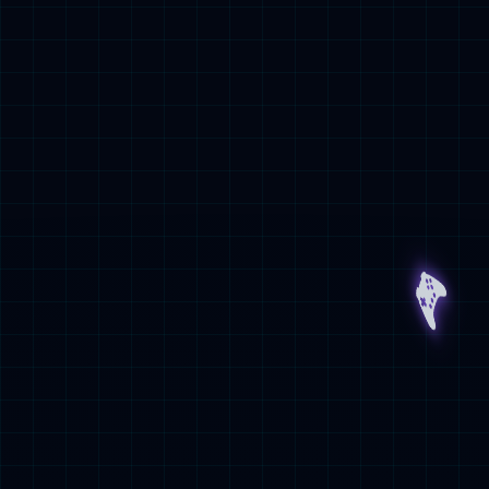
📊
比分数据
实时比分、历史数据、赛程积分榜，精准快速
🏅
体育策划
赛事活动策划、品牌营销整合、体育咨询
🎥