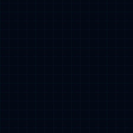
ayx.com
NBA夏季交易动态：湖人迎来新援
湖人队通过三方交易得到全明星后卫，阵容升级。
2026-07-12
ayx.com